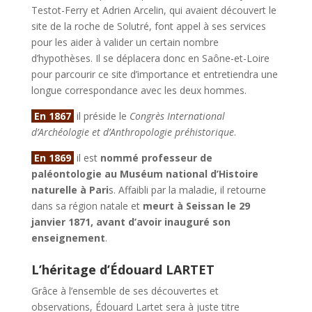
Testot-Ferry et Adrien Arcelin, qui avaient découvert le
site de la roche de Solutré, font appel à ses services
pour les aider à valider un certain nombre
d’hypothèses. Il se déplacera donc en Saône-et-Loire
pour parcourir ce site d’importance et entretiendra une
longue correspondance avec les deux hommes.
En 1867
il préside le
Congrès International
d’Archéologie et d’Anthropologie préhistorique
.
En 1869
il est
nommé professeur de
paléontologie au Muséum national d’Histoire
naturelle à Pari
s. Affaibli par la maladie, il retourne
dans sa région natale et
meurt à Seissan le 29
janvier 1871, avant d’avoir inauguré son
enseignement
.
L’héritage d’Édouard LARTET
Grâce à l’ensemble de ses découvertes et
observations, Édouard Lartet sera à juste titre