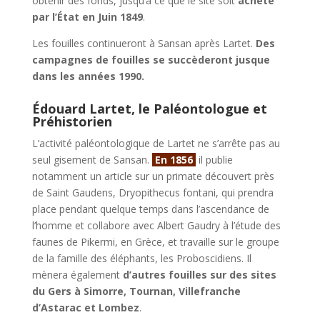
obtenir des fonds, jusqu’à ce que le site soit
acheté
par l’État en Juin 1849
.
Les fouilles continueront à Sansan après Lartet.
Des
campagnes de fouilles se succèderont jusque
dans les années 1990.
Édouard Lartet, le Paléontologue et
Préhistorien
L’activité paléontologique de Lartet ne s’arrête pas au
seul gisement de Sansan.
En 1856
il publie
notamment un article sur un primate découvert près
de Saint Gaudens, Dryopithecus fontani, qui prendra
place pendant quelque temps dans l’ascendance de
l’homme et collabore avec Albert Gaudry à l’étude des
faunes de Pikermi, en Grèce, et travaille sur le groupe
de la famille des éléphants, les Proboscidiens. Il
mènera également
d’autres fouilles sur des sites
du Gers à Simorre, Tournan, Villefranche
d’Astarac et Lombez
.