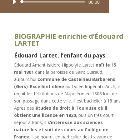
Lecteur
00:00
audio
BIOGRAPHIE enrichie d’Édouard
LARTET
Édouard Lartet, l’enfant du pays
Édouard Amant Isidore Hippolyte Lartet
naît le 15
mai 1801
dans la paroisse de Saint Guiraud,
aujourd’hui
commune de Castelnau Barbarens
(Gers)
.
Excellent élève
au Lycée Impérial d’Auch, il
reçoit les félicitations de Napoléon en 1808 lors de
son passage dans cette ville. Il est bachelier à 18 ans.
Après des
études de droit à Toulouse où il
obtient une licence en 1820
, puis un très court
séjour à Paris, il
s’intéresse aux sciences
naturelles et suit des cours au Collège de
France
. Il se nourrit en particulier des travaux de