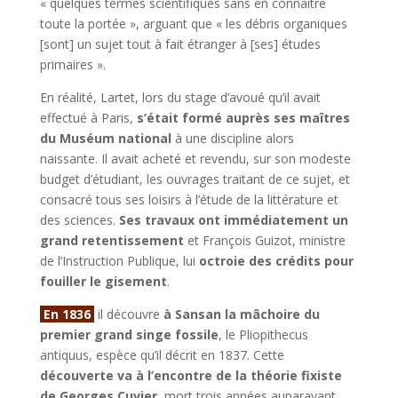
« quelques termes scientifiques sans en connaître
toute la portée », arguant que « les débris organiques
[sont] un sujet tout à fait étranger à [ses] études
primaires ».
En réalité, Lartet, lors du stage d’avoué qu’il avait
effectué à Paris,
s’était formé auprès ses maîtres
du Muséum national
à une discipline alors
naissante. Il avait acheté et revendu, sur son modeste
budget d’étudiant, les ouvrages traitant de ce sujet, et
consacré tous ses loisirs à l’étude de la littérature et
des sciences.
Ses travaux ont immédiatement un
grand retentissement
et François Guizot, ministre
de l’Instruction Publique, lui
octroie des crédits pour
fouiller le gisement
.
En 1836
il découvre
à Sansan la mâchoire du
premier grand singe fossile
, le Pliopithecus
antiquus, espèce qu’il décrit en 1837. Cette
découverte va à l’encontre de la théorie fixiste
de Georges Cuvier
, mort trois années auparavant,